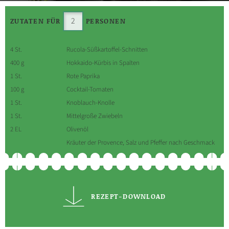
ZUTATEN FÜR
PERSONEN
4 St.
Rucola-Süßkartoffel-Schnitten
400 g
Hokkaido-Kürbis in Spalten
1 St.
Rote Paprika
100 g
Cocktail-Tomaten
1 St.
Knoblauch-Knolle
1 St.
Mittelgroße Zwiebeln
2 EL
Olivenöl
Kräuter der Provence, Salz und Pfeffer nach Geschmack
REZEPT-DOWNLOAD