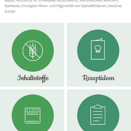
Rapsöl, Rucola 6,9 %, Trinkwasser, WEIZENMEHL, Kartoffelstärke, Reismehl,
Speisesalz, Emulgator Mono- und Diglyceride von Speisefettsäuren, Gewürze,
Zucker.
SCHLIESSEN
Inhaltsstoffe
Rezeptideen