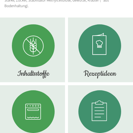
Stärke, Zucker, Stabilisator Methylcellulose, Gewürze, Kräuter (* aus
Bodenhaltung).
Inhaltsstoffe
Rezeptideen