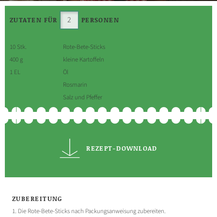
ZUTATEN FÜR
PERSONEN
10 Stk.
Rote-Bete-Sticks
400 g
kleine Kartoffeln
1 EL
Öl
Rosmarin
Salz und Pfeffer
REZEPT-DOWNLOAD
ZUBEREITUNG
1. Die Rote-Bete-Sticks nach Packungsanweisung zubereiten.