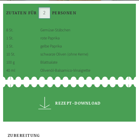
ZUTATEN FÜR
PERSONEN
8 St.
Gemüse-Stäbchen
1 St.
rote Paprika
1 St.
gelbe Paprika
10 St.
schwarze Oliven (ohne Kerne)
100 g
Blattsalate
40 ml
Olivenöl-Balsamico-Vinaigrette
REZEPT-DOWNLOAD
ZUBEREITUNG