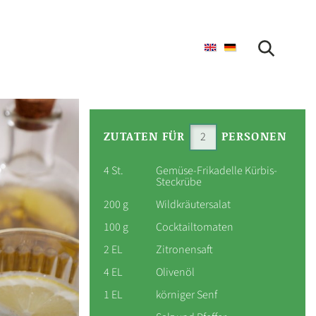
SUCHE STARTEN
ZUTATEN FÜR
PERSONEN
4 St.
Gemüse-Frikadelle Kürbis-
Steckrübe
200 g
Wildkräutersalat
100 g
Cocktailtomaten
2 EL
Zitronensaft
4 EL
Olivenöl
1 EL
körniger Senf