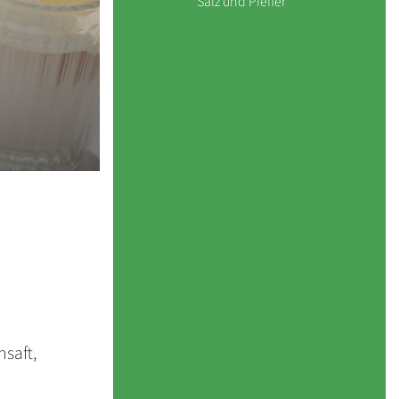
Salz und Pfeffer
saft,