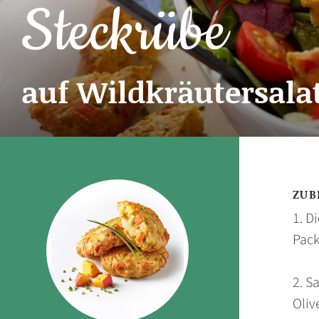
Steckrübe
auf Wildkräutersala
ZUB
1. D
Pack
2. S
Oliv