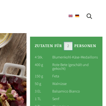
SUCHE STARTEN
ZUTATEN FÜR
PERSONEN
4 Stk.
Blumenkohl-Käse-Medaillons
400 g
Rote Bete (geschält und
gekocht)
150 g
Feta
50 g
Walnüsse
3 EL
Balsamico Bianco
1 TL
Senf