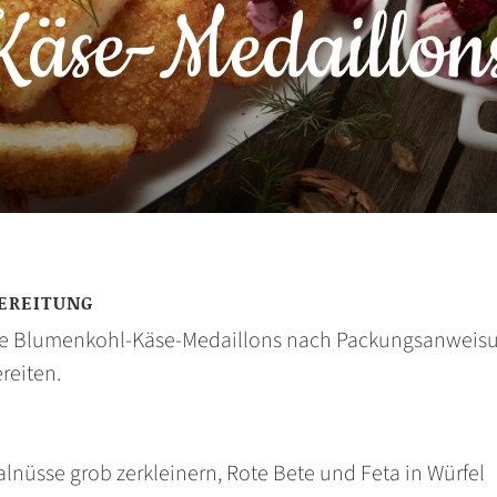
äse-Medaillon
EREITUNG
ie Blumenkohl-Käse-Medaillons nach Packungsanweis
reiten.
alnüsse grob zerkleinern, Rote Bete und Feta in Würfel