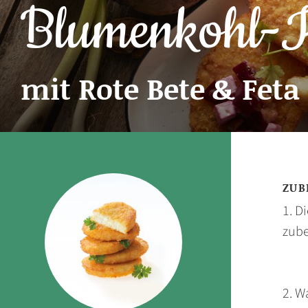
Blumenkohl-K
mit Rote Bete & Feta
ZUB
1. D
zube
2. W