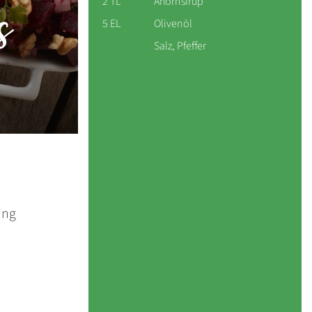
s
2 TL
Ahornsirup
5 EL
Olivenöl
Salz, Pfeffer
ung