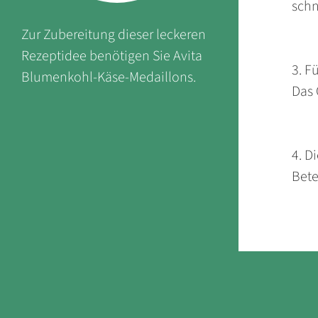
schn
Zur Zubereitung dieser leckeren
Rezeptidee benötigen Sie Avita
3. F
Blumenkohl-Käse-Medaillons.
Das 
4. D
Bete