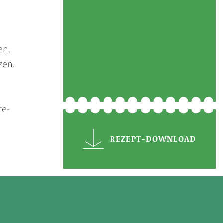
en.
zen.
te-
REZEPT-DOWNLOAD