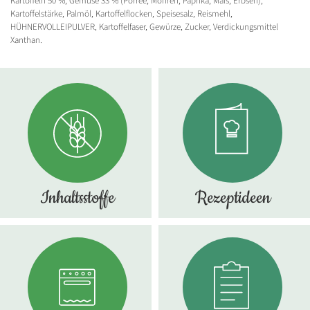
Kartoffeln 50 %, Gemüse 33 % (Porree, Möhren, Paprika, Mais, Erbsen),
Kartoffelstärke, Palmöl, Kartoffelflocken, Speisesalz, Reismehl,
HÜHNERVOLLEIPULVER, Kartoffelfaser, Gewürze, Zucker, Verdickungsmittel
Xanthan.
Inhaltsstoffe
Rezeptideen