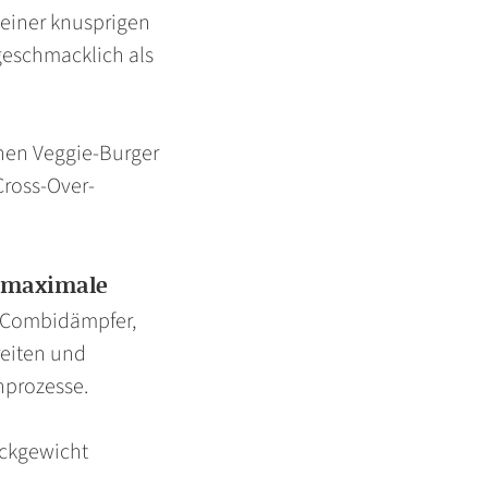
 einer knusprigen
geschmacklich als
nen Veggie-Burger
Cross-Over-
h maximale
n Combidämpfer,
reiten und
nprozesse.
tückgewicht