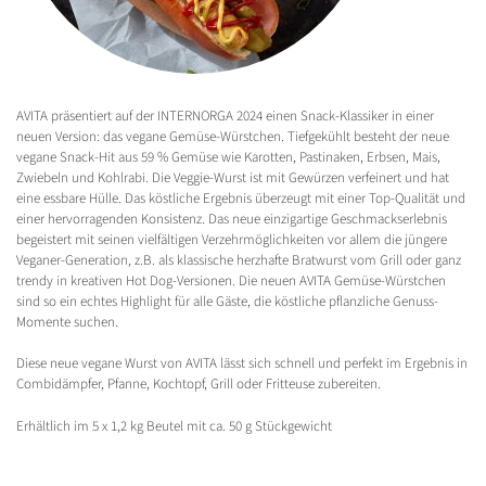
AVITA präsentiert auf der INTERNORGA 2024 einen Snack-Klassiker in einer
neuen Version: das vegane Gemüse-Würstchen. Tiefgekühlt besteht der neue
vegane Snack-Hit aus 59 % Gemüse wie Karotten, Pastinaken, Erbsen, Mais,
Zwiebeln und Kohlrabi. Die Veggie-Wurst ist mit Gewürzen verfeinert und hat
eine essbare Hülle. Das köstliche Ergebnis überzeugt mit einer Top-Qualität und
einer hervorragenden Konsistenz. Das neue einzigartige Geschmackserlebnis
begeistert mit seinen vielfältigen Verzehrmöglichkeiten vor allem die jüngere
Veganer-Generation, z.B. als klassische herzhafte Bratwurst vom Grill oder ganz
trendy in kreativen Hot Dog-Versionen. Die neuen AVITA Gemüse-Würstchen
sind so ein echtes Highlight für alle Gäste, die köstliche pflanzliche Genuss-
Momente suchen.
Diese neue vegane Wurst von AVITA lässt sich schnell und perfekt im Ergebnis in
Combidämpfer, Pfanne, Kochtopf, Grill oder Fritteuse zubereiten.
Erhältlich im 5 x 1,2 kg Beutel mit ca. 50 g Stückgewicht