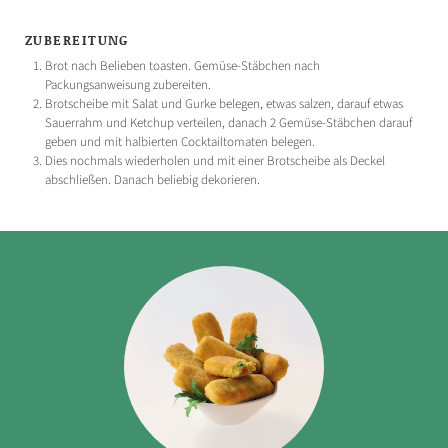
ZUBEREITUNG
Brot nach Belieben toasten. Gemüse-Stäbchen nach
Packungsanweisung zubereiten.
Brotscheibe mit Salat und Gurke belegen, etwas salzen, darauf etwas
Sauerrahm und Ketchup verteilen, danach 2 Gemüse-Stäbchen darauf
geben und mit halbierten Cocktailtomaten belegen.
Dies nochmals wiederholen und mit einer Brotscheibe als Deckel
abschließen. Danach beliebig dekorieren.