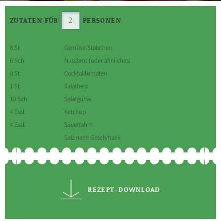
ZUTATEN FÜR
PERSONEN
8 St.
Gemüse-Stäbchen
6 Sch.
Nussbrot (oder ähnliches)
8 St.
Cocktailtomaten
1 St.
Salatherz
10 Sch.
Salatgurke
4 Essl.
Ketchup
4 Essl.
Sauerrahm
Salz nach Geschmack
REZEPT-DOWNLOAD