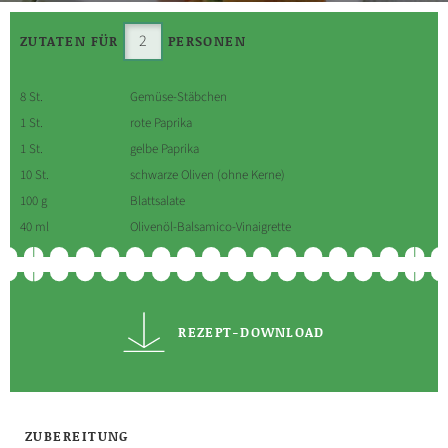
ZUTATEN FÜR
PERSONEN
8 St.
Gemüse-Stäbchen
1 St.
rote Paprika
1 St.
gelbe Paprika
10 St.
schwarze Oliven (ohne Kerne)
100 g
Blattsalate
40 ml
Olivenöl-Balsamico-Vinaigrette
REZEPT-DOWNLOAD
ZUBEREITUNG