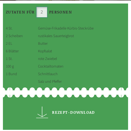
ZUTATEN FÜR
PERSONEN
4 St.
Gemüse-Frikadelle Kürbis-Steckrübe
2 Scheiben
rustikales Sauerteigbrot
2 EL
Butter
6 Blätter
Kopfsalat
1 St.
rote Zwiebel
100 g
Cocktailtomaten
1 Bund
Schnittlauch
Salz und Pfeffer
REZEPT-DOWNLOAD