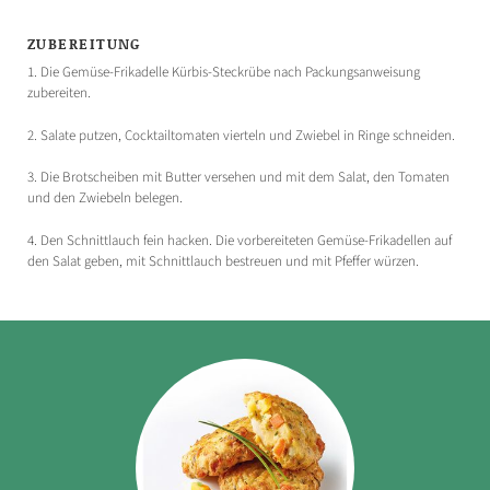
ZUBEREITUNG
1. Die Gemüse-Frikadelle Kürbis-Steckrübe nach Packungsanweisung
zubereiten.
2. Salate putzen, Cocktailtomaten vierteln und Zwiebel in Ringe schneiden.
3. Die Brotscheiben mit Butter versehen und mit dem Salat, den Tomaten
und den Zwiebeln belegen.
4. Den Schnittlauch fein hacken. Die vorbereiteten Gemüse-Frikadellen auf
den Salat geben, mit Schnittlauch bestreuen und mit Pfeffer würzen.