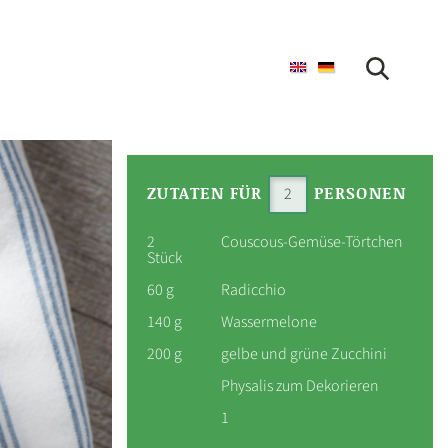
SUCHE STARTEN
ZUTATEN FÜR
PERSONEN
2
Couscous-Gemüse-Törtchen
Stück
60 g
Radicchio
140 g
Wassermelone
200 g
gelbe und grüne Zucchini
Physalis zum Dekorieren
1