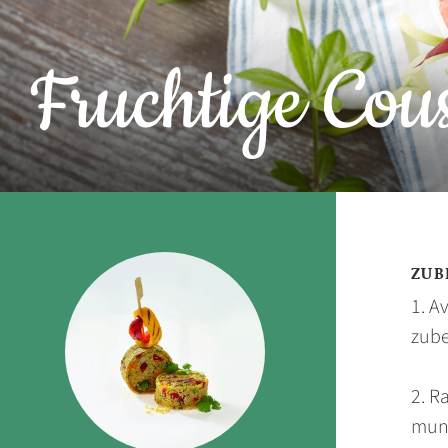
Fruchtige Cou
ZUB
1. A
zube
2. R
mund