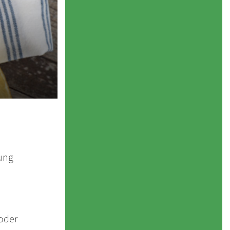
ung
 oder