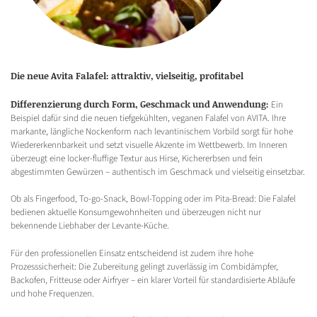
Die neue Avita Falafel: attraktiv, vielseitig, profitabel
Differenzierung durch Form, Geschmack und Anwendung:
Ein
Beispiel dafür sind die neuen tiefgekühlten, veganen Falafel von AVITA. Ihre
markante, längliche Nockenform nach levantinischem Vorbild sorgt für hohe
Wiedererkennbarkeit und setzt visuelle Akzente im Wettbewerb. Im Inneren
überzeugt eine locker-fluffige Textur aus Hirse, Kichererbsen und fein
abgestimmten Gewürzen – authentisch im Geschmack und vielseitig einsetzbar.
Ob als Fingerfood, To-go-Snack, Bowl-Topping oder im Pita-Bread: Die Falafel
bedienen aktuelle Konsumgewohnheiten und überzeugen nicht nur
bekennende Liebhaber der Levante-Küche.
Für den professionellen Einsatz entscheidend ist zudem ihre hohe
Prozesssicherheit: Die Zubereitung gelingt zuverlässig im Combidämpfer,
Backofen, Fritteuse oder Airfryer – ein klarer Vorteil für standardisierte Abläufe
und hohe Frequenzen.